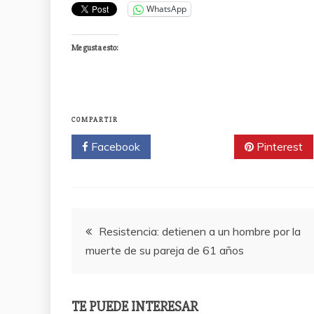
WhatsApp
Me gusta esto:
COMPARTIR
Facebook
Twitter
Pinterest
Navegación
Resistencia: detienen a un hombre por la
muerte de su pareja de 61 años
de
entradas
TE PUEDE INTERESAR