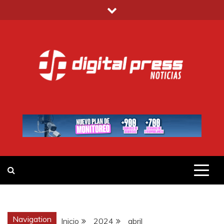
Saltar
al
contenido
DIGITAL PRESS
NOTICIAS Y MUCHO MÁS
Navigation
Inicio
2024
abril