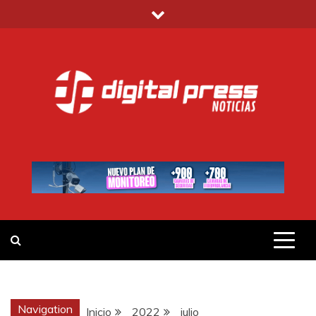
Saltar
al
contenido
DIGITAL PRESS
NOTICIAS Y MUCHO MÁS
Navigation
Inicio
2022
julio