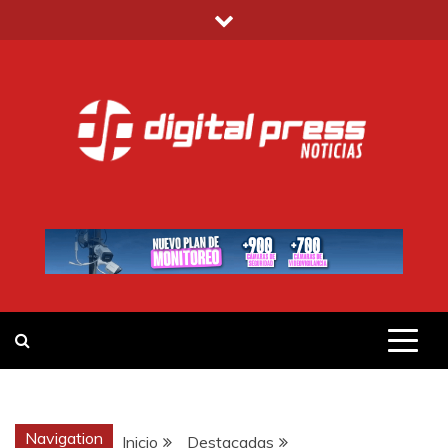
Saltar
al
contenido
DIGITAL PRESS
NOTICIAS Y MUCHO MÁS
Navigation
Inicio
Destacadas