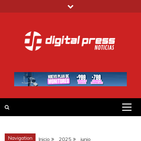
Saltar
al
contenido
DIGITAL PRESS
NOTICIAS Y MUCHO MÁS
Navigation
Inicio
2025
junio