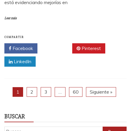
está evidenciando mejorías en
Leer más
COMPARTIR
Facebook
Twitter
Pinterest
LinkedIn
1
2
3
…
60
Siguiente »
BUSCAR
Buscar: