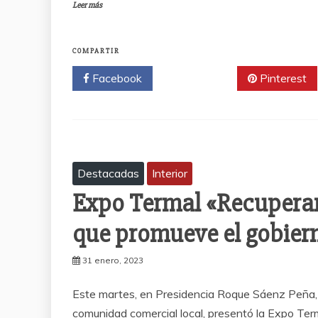
Leer más
COMPARTIR
Facebook
Twitter
Pinterest
Destacadas
Interior
Expo Termal «Recuperan
que promueve el gobiern
31 enero, 2023
Este martes, en Presidencia Roque Sáenz Peña, el
comunidad comercial local, presentó la Expo Ter