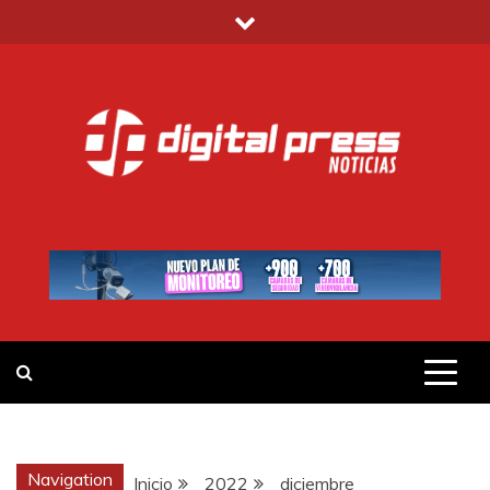
Saltar
al
contenido
DIGITAL PRESS
NOTICIAS Y MUCHO MÁS
Navigation
Inicio
2022
diciembre