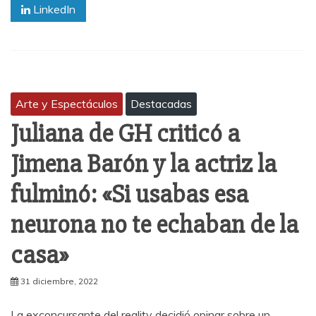
LinkedIn
Arte y Espectáculos
Destacadas
Juliana de GH criticó a
Jimena Barón y la actriz la
fulminó: «Si usabas esa
neurona no te echaban de la
casa»
31 diciembre, 2022
La exconcursante del reality decidió opinar sobre un