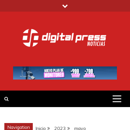
Saltar
al
contenido
DIGITAL PRESS
NOTICIAS Y MUCHO MÁS
Navigation
Inicio
2023
mayo