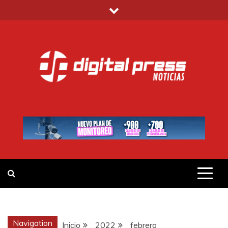
Saltar
al
contenido
DIGITAL PRESS
NOTICIAS Y MUCHO MÁS
Navigation
Inicio
2022
febrero