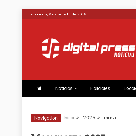
Saltar
domingo, 9 de agosto de 2026
al
contenido
DIGITAL PRE
NOTICIAS Y MUCHO MÁS
Noticias
Policiales
Local
Inicio
2025
marzo
Navigation