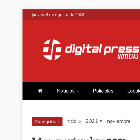
Saltar
jueves, 6 de agosto de 2026
al
contenido
DIGITAL PRE
NOTICIAS Y MUCHO MÁS
Noticias
Policiales
Local
Inicio
2021
noviembre
Navigation