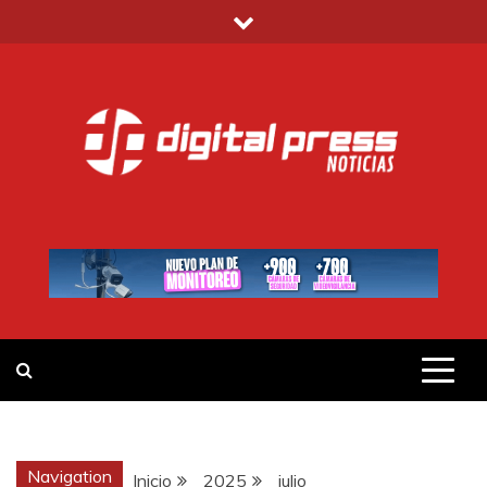
Saltar
al
contenido
DIGITAL PRESS
NOTICIAS Y MUCHO MÁS
Navigation
Inicio
2025
julio