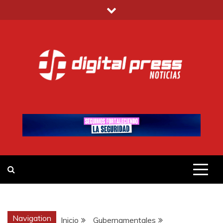
Saltar
al
contenido
DIGITAL PRESS
NOTICIAS Y MUCHO MÁS
Navigation
Inicio
Gubernamentales