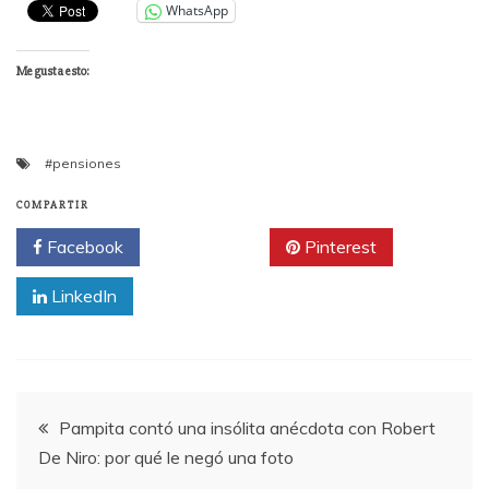
WhatsApp
Me gusta esto:
#pensiones
COMPARTIR
Facebook
Twitter
Pinterest
LinkedIn
Navegación
Pampita contó una insólita anécdota con Robert
De Niro: por qué le negó una foto
de