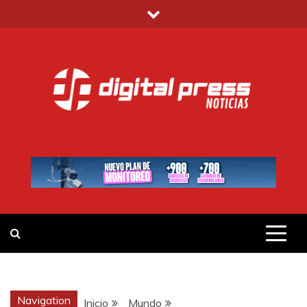
Saltar
al
contenido
DIGITAL PRESS
NOTICIAS Y MUCHO MÁS
Navigation
Inicio
Mundo