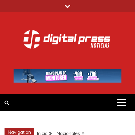
Saltar
al
contenido
DIGITAL PRESS
NOTICIAS Y MUCHO MÁS
Navigation
Inicio
Nacionales