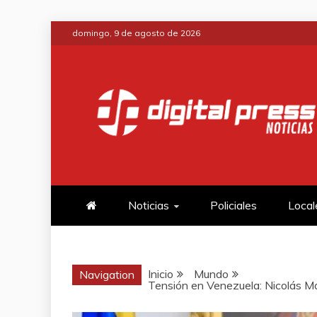
Saltar
domingo, 9 de agosto de 2026
al
contenido
DIGITAL PRE
NOTICIAS Y MUCHO MÁS
Noticias
Policiales
Local
Inicio
Mundo
Navigation
Tensión en Venezuela: Nicolás Ma