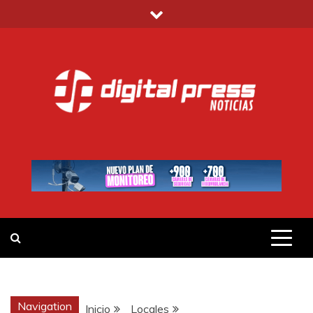
Saltar
al
contenido
DIGITAL PRESS
NOTICIAS Y MUCHO MÁS
Navigation
Inicio
Locales