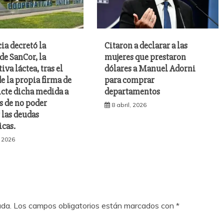
cia decretó la
Citaron a declarar a las
de SanCor, la
mujeres que prestaron
iva láctea, tras el
dólares a Manuel Adorni
e la propia firma de
para comprar
icte dicha medida a
departamentos
as de no poder
8 abril, 2026
 las deudas
cas.
, 2026
ada.
Los campos obligatorios están marcados con
*