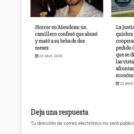
Horror en Mendoza: un
La Justi
camillero confesó que abusó
quiebra 
y mató a su beba de dos
cooperat
meses
pedido d
que se d
22 abril, 2026
las vist
afrontar
económi
22 abril
Deja una respuesta
Tu dirección de correo electrónico no será public