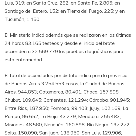
Luis, 319; en Santa Cruz, 282; en Santa Fe, 2.805; en
Santiago del Estero, 152; en Tierra del Fuego, 225; y en
Tucumán, 1.450.
El Ministerio indicó además que se realizaron en las últimas
24 horas 83.165 testeos y desde el inicio del brote
ascienden a 32.569.779 las pruebas diagnósticas para
esta enfermedad.
El total de acumulados por distrito indica para la provincia
de Buenos Aires 3.254.553 casos; la Ciudad de Buenos
Aires, 944.853; Catamarca, 80.401; Chaco, 157.898;
Chubut, 109.645; Corrientes, 121.294; Córdoba, 901.945;
Entre Ríos, 187.950; Formosa, 99.403; Jujuy, 102.169; La
Pampa, 96.652; La Rioja, 43.279; Mendoza, 255.483;
Misiones, 48.560; Neuquén, 160.898; Río Negro, 137.272;
Salta, 150.090; San Juan, 138.950; San Luis, 129.906;