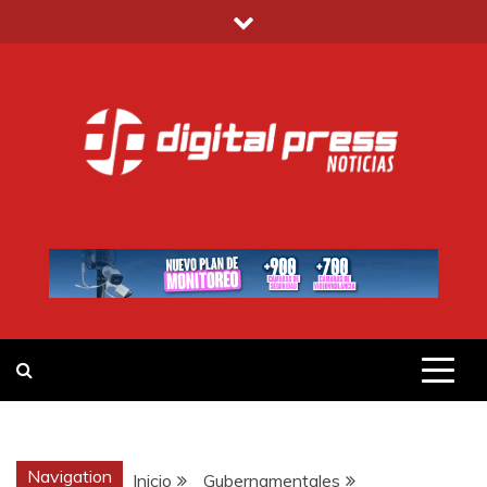
Saltar
al
contenido
DIGITAL PRESS
NOTICIAS Y MUCHO MÁS
Navigation
Inicio
Gubernamentales