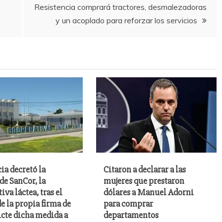
Resistencia comprará tractores, desmalezadoras
y un acoplado para reforzar los servicios
cia decretó la
Citaron a declarar a las
de SanCor, la
mujeres que prestaron
iva láctea, tras el
dólares a Manuel Adorni
e la propia firma de
para comprar
icte dicha medida a
departamentos