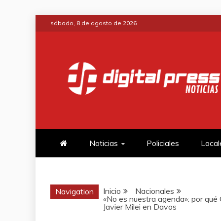
Saltar
sábado, 8 de agosto de 2026
al
contenido
DIGITAL PRE
NOTICIAS Y MUCHO MÁS
Noticias
Policiales
Local
Inicio
Nacionales
Navigation
«No es nuestra agenda»: por qué 
Javier Milei en Davos