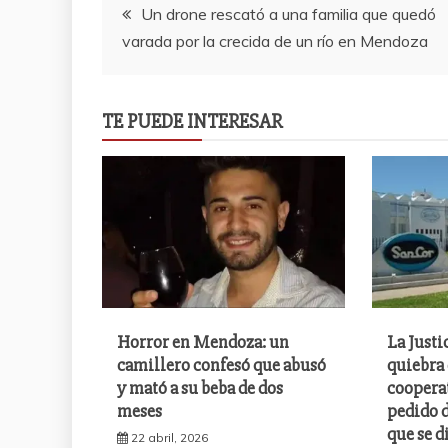
Navegación
Un drone rescató a una familia que quedó
varada por la crecida de un río en Mendoza
de
entradas
TE PUEDE INTERESAR
Horror en Mendoza: un
La Justi
camillero confesó que abusó
quiebra 
y mató a su beba de dos
cooperat
meses
pedido d
que se d
22 abril, 2026