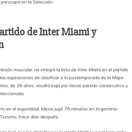
artido de Inter Miami y
n
lesión muscular, no integró la lista de Inter Miami en el partido
las aspiraciones de clasificar a la postemporada de la Major
no, de 36 años, resultó baja por tercer partido consecutivo y
seleccionado.
rro en el isquiotibial, Messi jugó 78 minutos en Argentina-
 Toronto, trece días después.
Open Cup que los dirigidos por Gerardo Martino perdieron ante