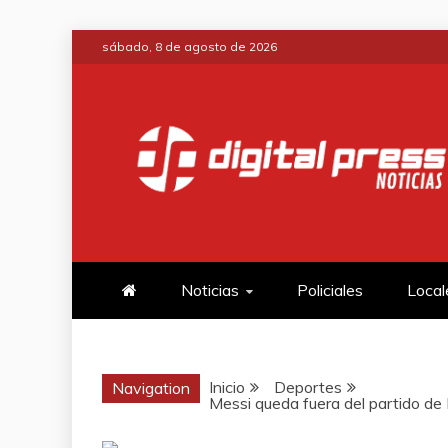
Saltar
sábado, 8 de agosto de 2026
al
contenido
DIGITAL PRE
NOTICIAS Y MUCHO MÁS
Noticias
Policiales
Local
Inicio
Deportes
Navigation
Messi queda fuera del partido de 