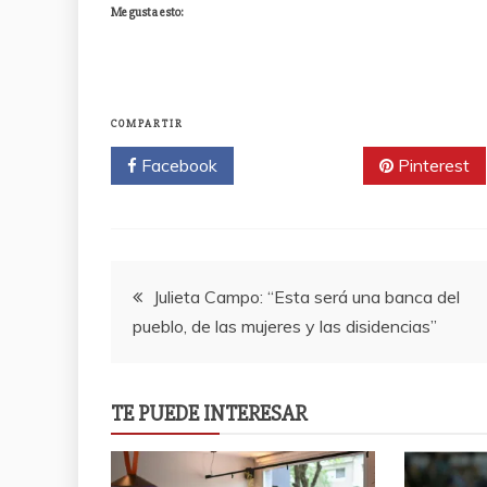
Me gusta esto:
COMPARTIR
Facebook
Twitter
Pinterest
Navegación
Julieta Campo: “Esta será una banca del
pueblo, de las mujeres y las disidencias”
de
entradas
TE PUEDE INTERESAR