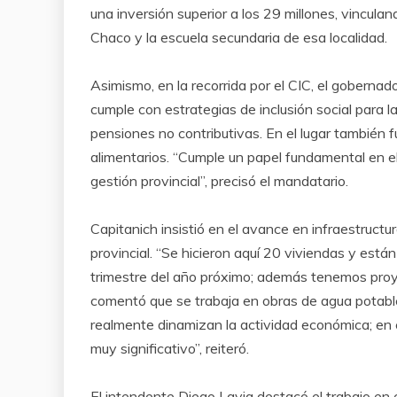
una inversión superior a los 29 millones, vincula
Chaco y la escuela secundaria de esa localidad.
Asimismo, en la recorrida por el CIC, el gobernad
cumple con estrategias de inclusión social para 
pensiones no contributivas. En el lugar también 
alimentarios. “Cumple un papel fundamental en e
gestión provincial”, precisó el mandatario.
Capitanich insistió en el avance en infraestructur
provincial. “Se hicieron aquí 20 viviendas y est
trimestre del año próximo; además tenemos proye
comentó que se trabaja en obras de agua potable,
realmente dinamizan la actividad económica; en
muy significativo”, reiteró.
El intendente Diego Lavia destacó el trabajo en c