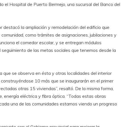
ndo el Hospital de Puerto Bermejo, una sucursal del Banco del
or destacó la ampliación y remodelación del edificio que
la comunidad, como trámites de asignaciones, jubilaciones y
funciona el comedor escolar, y se entregan módulos
l seguimiento de las metas sociales que tenemos desde la
a que se observa en ésta y otras localidades del interior
án construyéndose 10 más que se inaugurarán en el primer
ctadas otras 15 viviendas”, resaltó. De la misma forma,
 energía eléctrica y fibra óptica. “Todas estas obras
 cada una de las comunidades estamos viendo un progreso
onjunto con el Gobierno provincial para mejorar la