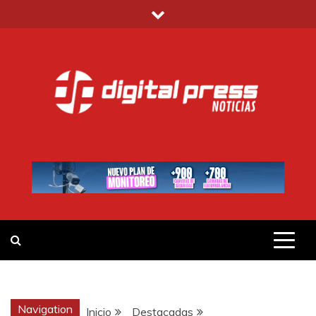
Saltar
al
contenido
DIGITAL PRESS
NOTICIAS Y MUCHO MÁS
Navigation
Inicio
Destacadas