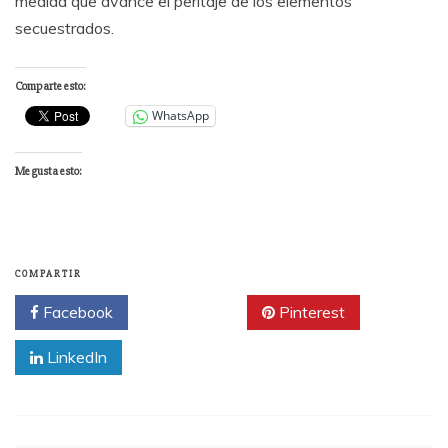
medida que avance el peritaje de los elementos
secuestrados.
Comparte esto:
WhatsApp
Me gusta esto:
COMPARTIR
Facebook
Twitter
Pinterest
LinkedIn