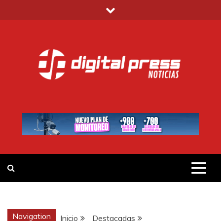
Saltar
al
contenido
DIGITAL PRESS
NOTICIAS Y MUCHO MÁS
Navigation
Inicio
Destacadas