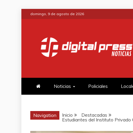
Saltar
domingo, 9 de agosto de 2026
al
contenido
DIGITAL PRE
NOTICIAS Y MUCHO MÁS
Noticias
Policiales
Local
Inicio
Destacadas
Navigation
Estudiantes del Instituto Privado C