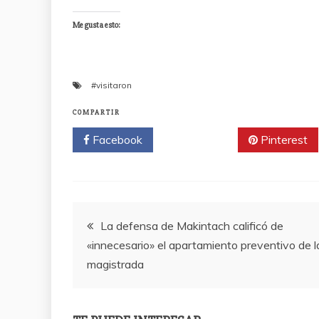
Me gusta esto:
#visitaron
COMPARTIR
Facebook
Twitter
Pinterest
Navegación
La defensa de Makintach calificó de
«innecesario» el apartamiento preventivo de l
de
magistrada
entradas