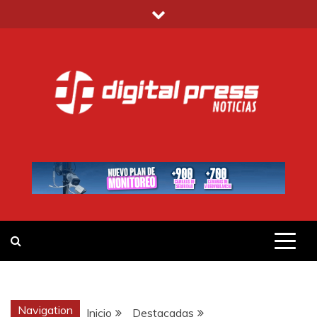
Saltar
al
contenido
DIGITAL PRESS
NOTICIAS Y MUCHO MÁS
Navigation
Inicio
Destacadas