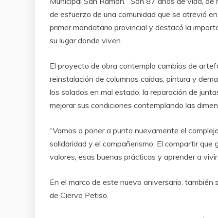
Municipal San Ramón. “Son 87 años de vida, de h
de esfuerzo de una comunidad que se atrevió en m
primer mandatario provincial y destacó la importa
su lugar donde viven.
El proyecto de obra contempla cambios de artefa
reinstalación de columnas caídas, pintura y dema
los solados en mal estado, la reparación de junta
mejorar sus condiciones contemplando las dimen
“Vamos a poner a punto nuevamente el complejo 
solidaridad y el compañerismo. El compartir que
valores, esas buenas prácticas y aprender a vivir
En el marco de este nuevo aniversario, también 
de Ciervo Petiso.