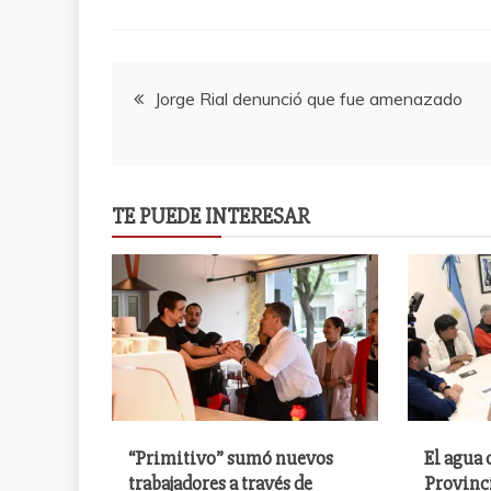
Navegación
Jorge Rial denunció que fue amenazado
de
entradas
TE PUEDE INTERESAR
“Primitivo” sumó nuevos
El agua 
trabajadores a través de
Provinc