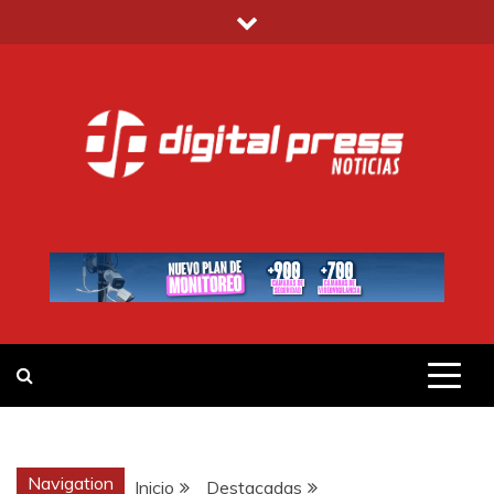
Saltar
al
contenido
DIGITAL PRESS
NOTICIAS Y MUCHO MÁS
Navigation
Inicio
Destacadas