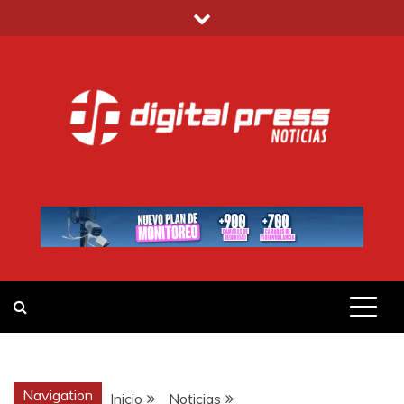
Saltar
al
contenido
DIGITAL PRESS
NOTICIAS Y MUCHO MÁS
Navigation
Inicio
Noticias