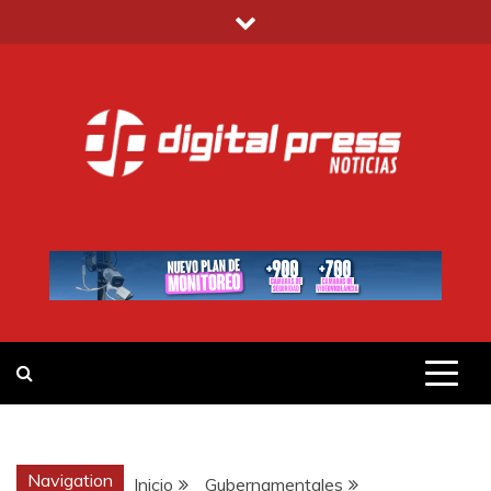
Saltar
al
contenido
DIGITAL PRESS
NOTICIAS Y MUCHO MÁS
Navigation
Inicio
Gubernamentales