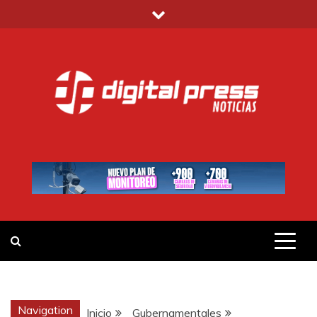
Saltar
al
contenido
DIGITAL PRESS
NOTICIAS Y MUCHO MÁS
Navigation
Inicio
Gubernamentales