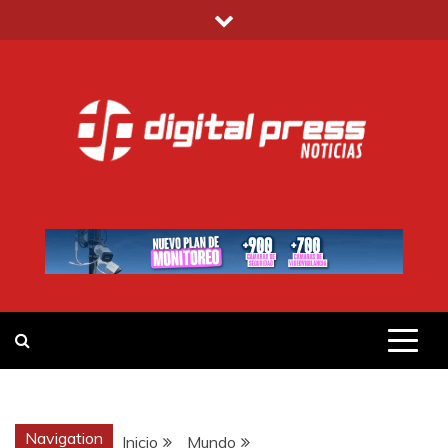
Saltar
al
contenido
DIGITAL PRESS
NOTICIAS Y MUCHO MÁS
Navigation
Inicio
Mundo