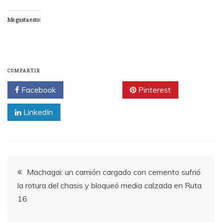
Me gusta esto:
COMPARTIR
Facebook
Twitter
Pinterest
LinkedIn
Navegación
Machagai: un camión cargado con cemento sufrió
la rotura del chasis y bloqueó media calzada en Ruta
de
16
entradas