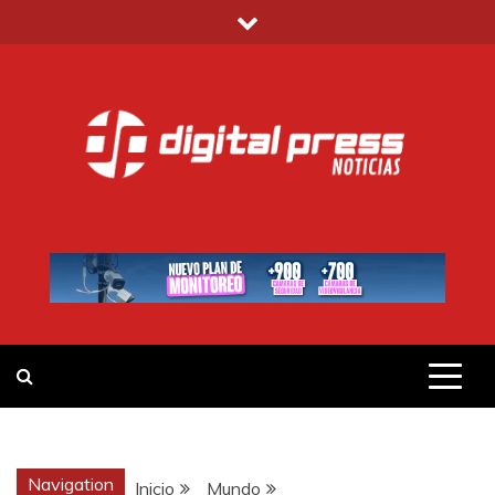
Saltar
al
contenido
DIGITAL PRESS
NOTICIAS Y MUCHO MÁS
Navigation
Inicio
Mundo