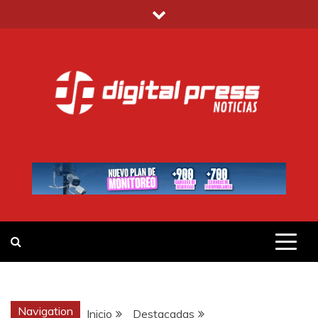
Saltar
al
contenido
DIGITAL PRESS
NOTICIAS Y MUCHO MÁS
Navigation
Inicio
Destacadas