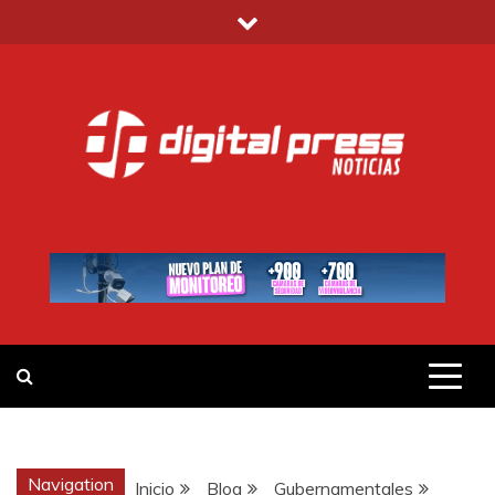
Saltar
al
contenido
DIGITAL PRESS
NOTICIAS Y MUCHO MÁS
Navigation
Inicio
Blog
Gubernamentales