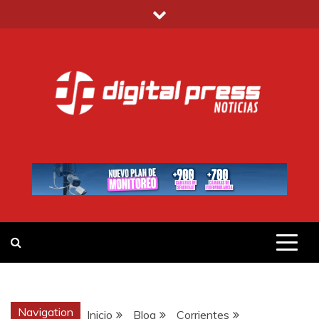
Saltar
al
contenido
DIGITAL PRESS
NOTICIAS Y MUCHO MÁS
Navigation
Inicio
Blog
Corrientes